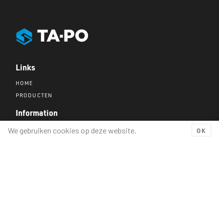
Links
HOME
PRODUCTEN
Information
CONTACT
PRIVACY STATEMENT
We gebruiken cookies op deze website.
OK
TA-PO Industries BV
Ramgatseweg 30
4941 VS Raamsdonksveer
Copyright 2026