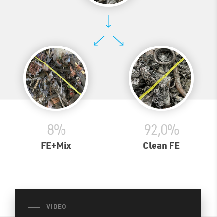
8
%
92
,
0
%
FE+Mix
Clean FE
VIDEO