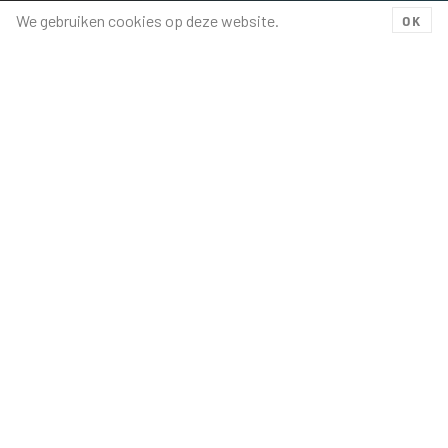
We gebruiken cookies op deze website.
OK
Links
HOME
PRODUCTEN
Information
CONTACT
PRIVACY STATEMENT
TA-PO Industries BV
Ramgatseweg 30